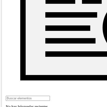
Buscamos
Trabajador o
Trabajadora Social
Trabajador
para laborar en la
Trabajador
28-09-
social.jpg
Comisaría de
social
2020
Familia de la
Alcaldía
Municipal.
No hay búsquedas recientes