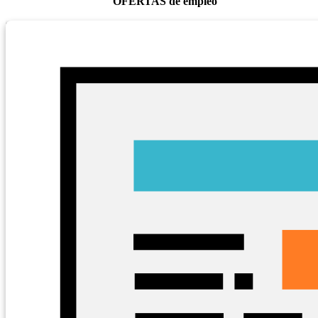
OFERTAS de empleo
Ver
Buscar
CTRL + K
10
10
15
30
registros
Perfil
Nombre
Descripción
Fecha
Requerido