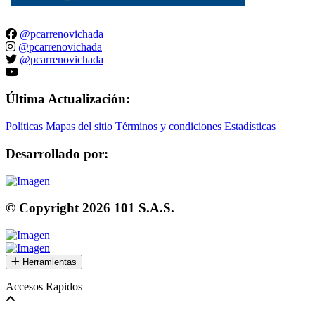
@pcarrenovichada
@pcarrenovichada
@pcarrenovichada
Última Actualización:
Políticas
Mapas del sitio
Términos y condiciones
Estadísticas
Desarrollado por:
© Copyright
2026
101 S.A.S.
Herramientas
Accesos Rapidos