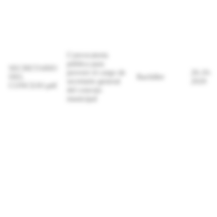
Convocatoria
pública para
SECRETARIO
proveer el cargo de
26-10-
DEL
Bachiller
secretario general
2020
CONCEJO.pdf
del concejo
municipal