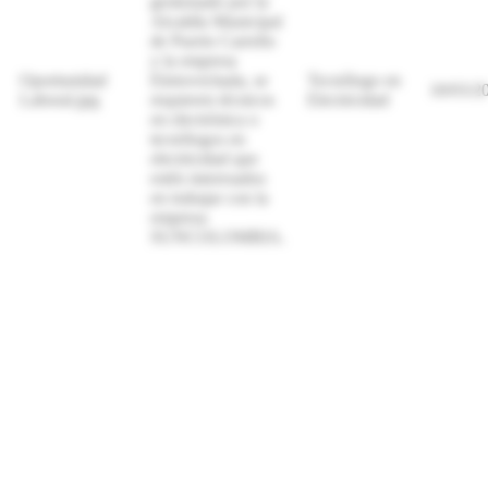
gestionado por la
Alcaldía Municipal
de Puerto Carreño
y la empresa
Oportunidad
Eletrovichada, se
Tecnólogo en
18/03/2
Laboral.jpg
requieren técnicos
Electricidad
en electrónica o
tecnólogos en
electricidad que
estén interesados
en trabajar con la
empresa
SUNCOLOMBIA.