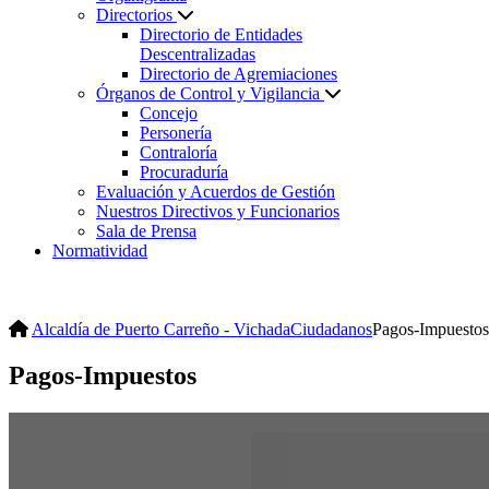
Directorios
Directorio de Entidades
Descentralizadas
Directorio de Agremiaciones
Órganos de Control y Vigilancia
Concejo
Personería
Contraloría
Procuraduría
Evaluación y Acuerdos de Gestión
Nuestros Directivos y Funcionarios
Sala de Prensa
Normatividad
Alcaldía de Puerto Carreño - Vichada
Ciudadanos
Pagos-Impuestos
Pagos-Impuestos