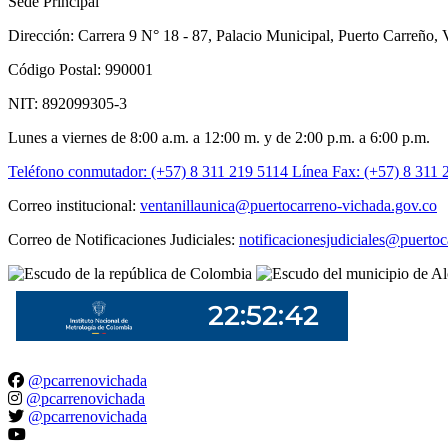
Sede Principal
Dirección: Carrera 9 N° 18 - 87, Palacio Municipal, Puerto Carreño,
Código Postal: 990001
NIT: 892099305-3
Lunes a viernes de 8:00 a.m. a 12:00 m. y de 2:00 p.m. a 6:00 p.m.
Teléfono conmutador: (+57) 8 311 219 5114
Línea Fax: (+57) 8 311 
Correo institucional:
ventanillaunica@puertocarreno-vichada.gov.co
Correo de Notificaciones Judiciales:
notificacionesjudiciales@puerto
@pcarrenovichada
@pcarrenovichada
@pcarrenovichada