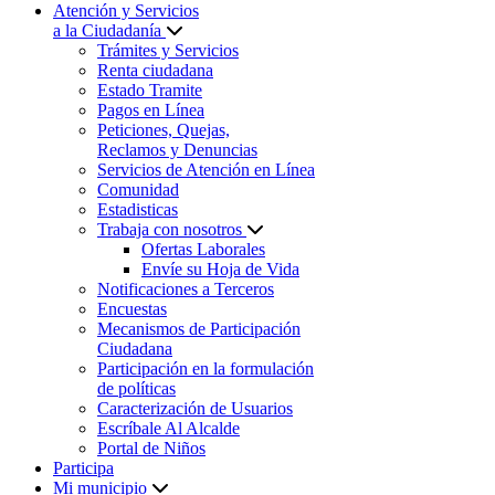
Atención y Servicios
a la Ciudadanía
Trámites y Servicios
Renta ciudadana
Estado Tramite
Pagos en Línea
Peticiones, Quejas,
Reclamos y Denuncias
Servicios de Atención en Línea
Comunidad
Estadisticas
Trabaja con nosotros
Ofertas Laborales
Envíe su Hoja de Vida
Notificaciones a Terceros
Encuestas
Mecanismos de Participación
Ciudadana
Participación en la formulación
de políticas
Caracterización de Usuarios
Escríbale Al Alcalde
Portal de Niños
Participa
Mi municipio