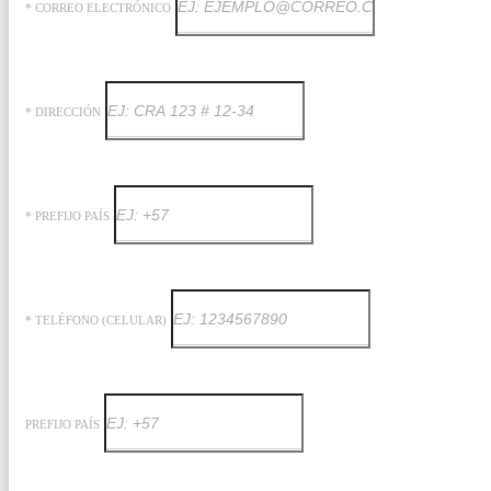
* CORREO ELECTRÓNICO
* DIRECCIÓN
* PREFIJO PAÍS
* TELÉFONO (CELULAR)
PREFIJO PAÍS