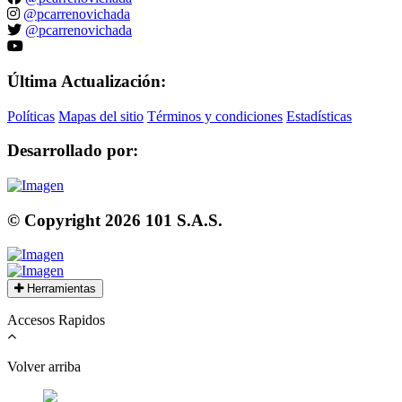
@pcarrenovichada
@pcarrenovichada
Última Actualización:
Políticas
Mapas del sitio
Términos y condiciones
Estadísticas
Desarrollado por:
© Copyright
2026
101 S.A.S.
Herramientas
Accesos Rapidos
Volver arriba