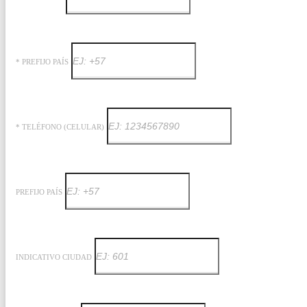
* PREFIJO PAÍS
* TELÉFONO (CELULAR)
PREFIJO PAÍS
INDICATIVO CIUDAD