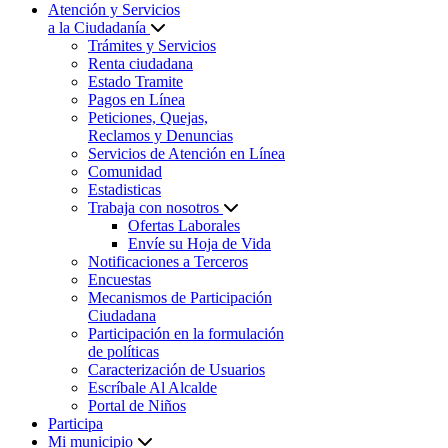
Atención y Servicios
a la Ciudadanía
Trámites y Servicios
Renta ciudadana
Estado Tramite
Pagos en Línea
Peticiones, Quejas,
Reclamos y Denuncias
Servicios de Atención en Línea
Comunidad
Estadisticas
Trabaja con nosotros
Ofertas Laborales
Envíe su Hoja de Vida
Notificaciones a Terceros
Encuestas
Mecanismos de Participación
Ciudadana
Participación en la formulación
de políticas
Caracterización de Usuarios
Escríbale Al Alcalde
Portal de Niños
Participa
Mi municipio