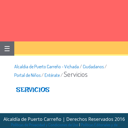
☰
Alcaldía de Puerto Carreño - Vichada
/
Ciudadanos
/
Servicios
Portal de Niños
/
Entérate
/
​SERVICIOS
Alcaldía de Puerto Carreño | Derechos Reservados 2016
Políticas de Privacidad y Condiciones de Uso
|
Políticas Editoriales y de