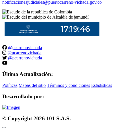
notificacionesjudiciales@puertocarreno-vichada.gov.co
@pcarrenovichada
@pcarrenovichada
@pcarrenovichada
Última Actualización:
Políticas
Mapas del sitio
Términos y condiciones
Estadísticas
Desarrollado por:
© Copyright
2026
101 S.A.S.