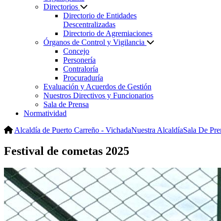
Directorios
Directorio de Entidades
Descentralizadas
Directorio de Agremiaciones
Órganos de Control y Vigilancia
Concejo
Personería
Contraloría
Procuraduría
Evaluación y Acuerdos de Gestión
Nuestros Directivos y Funcionarios
Sala de Prensa
Normatividad
Alcaldía de Puerto Carreño - Vichada
Nuestra Alcaldía
Sala De Pre
Festival de cometas 2025