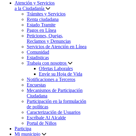
Atención y Servicios
a la Ciudadanía
Trámites y Servicios
Renta ciudadana
Estado Tramite
Pagos en Línea
Peticiones, Quejas,
Reclamos y Denuncias
Servicios de Atención en Línea
Comunidad
Estadisticas
Trabaja con nosotros
Ofertas Laborales
Envíe su Hoja de Vida
Notificaciones a Terceros
Encuestas
Mecanismos de Participación
Ciudadana
Participación en la formulación
de políticas
Caracterización de Usuarios
Escríbale Al Alcalde
Portal de Niños
Participa
Mi municipio