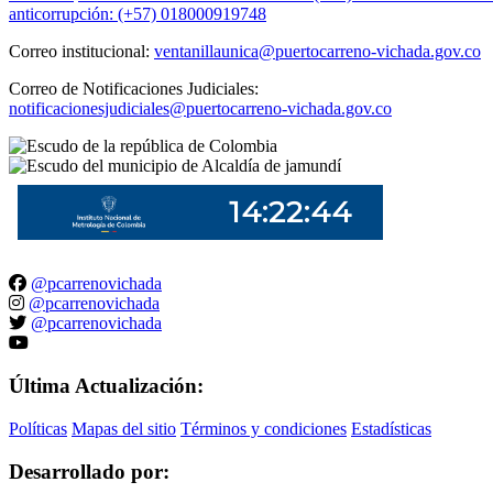
anticorrupción: (+57) 018000919748
Correo institucional:
ventanillaunica@puertocarreno-vichada.gov.co
Correo de Notificaciones Judiciales:
notificacionesjudiciales@puertocarreno-vichada.gov.co
@pcarrenovichada
@pcarrenovichada
@pcarrenovichada
Última Actualización:
Políticas
Mapas del sitio
Términos y condiciones
Estadísticas
Desarrollado por: